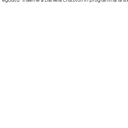
egoista
” insieme a Daniela Cristofori in programma la st