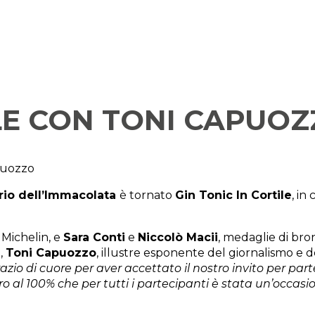
ILE CON TONI CAPUO
puozzo
rio dell’Immacolata
è tornato
Gin Tonic In Cortile
, in
e Michelin, e
Sara Conti
e
Niccolò Macii
, medaglie di bro
,
Toni Capuozzo
, illustre esponente del giornalismo e d
io di cuore per aver accettato il nostro invito per part
ro al 100% che per tutti i partecipanti è stata un’occasi