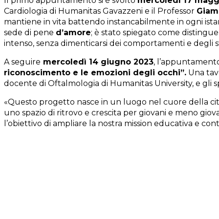
Il primo appuntamento si è svolto
mercoledì 17 magg
Cardiologia di Humanitas Gavazzeni e il Professor
Giam
mantiene in vita battendo instancabilmente in ogni istant
sede di pene
d’amore
; è stato spiegato come distingu
intenso, senza dimenticarsi dei comportamenti e degli sti
A seguire
mercoledì 14 giugno 2023
, l’appuntamento
riconoscimento e le emozioni degli occhi”.
Una tavo
docente di Oftalmologia di Humanitas University, e gli sp
«Questo progetto nasce in un luogo nel cuore della città
uno spazio di ritrovo e crescita per giovani e meno giova
l’obiettivo di ampliare la nostra mission educativa e co