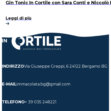
Gin Tonic In Cortile con Sara Conti e Niccolò
Leggi di più
INDIRIZZO
Via Giuseppe Greppi, 6 24122 Bergamo BG
E-MAIL
immacolata.bg@gmail.com
TELEFONO
+ 39 035 248221